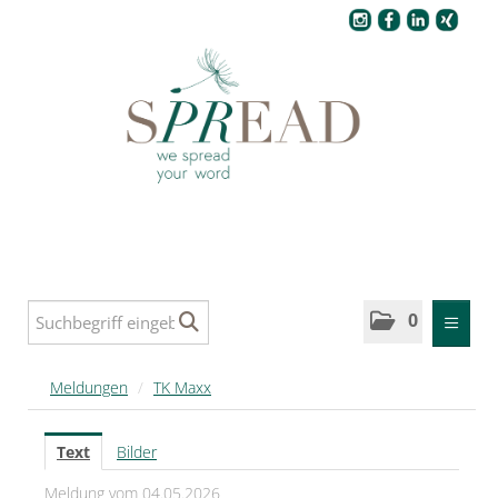
Pressecenter
0
MELDUNGEN
Meldungen
/
TK Maxx
SPREAD
Text
Bilder
SPREAD Medleys für Deutschland
Meldung vom 04.05.2026