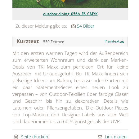
Jean Paul Gaultier
outdoor dining_056h_F6_CMYK
Lindt & Sprüngli
Zu dieser Meldung gibt es:
54 Bilder
Nägele & Strubell
Kurztext
Plaintext
550 Zeichen
PUIG
Mit den ersten warmen Tagen wird der Außenbereich
Rabanne
zum erweiterten Wohnraum und dank der Marken-
Deals von TK Maxx zum perfekten Ort für kleine
sh!ne by Dorotheum Juwelier
Auszeiten mit Urlaubsgefühl. Bei TK Maxx finden sich
vielseitige Ideen, um Balkon, Terrasse oder Garten mit
Sicheldorfer Heilwasser
ein paar Statement-Pieces einen neuen Look zu
verpassen – von Outdoor-Textilien über farbige Gläser
TK Maxx
und Geschirr bis hin zu dekorativen Details wie
Laternen oder Pflanzengefäßen. Die Outdoor-Pieces
True Co.
von Top-Marken und Designer-Labels aus aller Welt
VOSSEN
sind dabei immer bis zu 60 % günstiger als der UVP.
WELEDA
Seite drucken
Link mailen