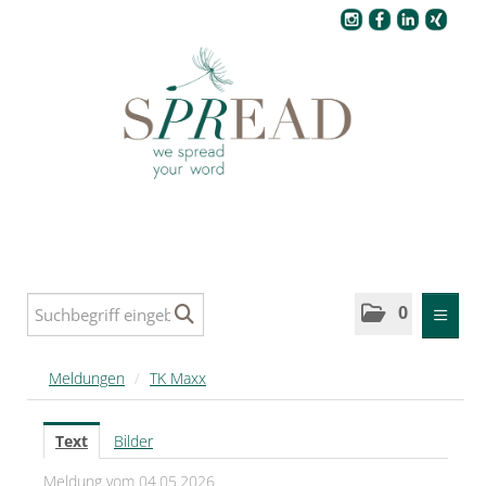
Pressecenter
0
MELDUNGEN
Meldungen
/
TK Maxx
SPREAD
Text
Bilder
SPREAD Medleys für Deutschland
Meldung vom 04.05.2026