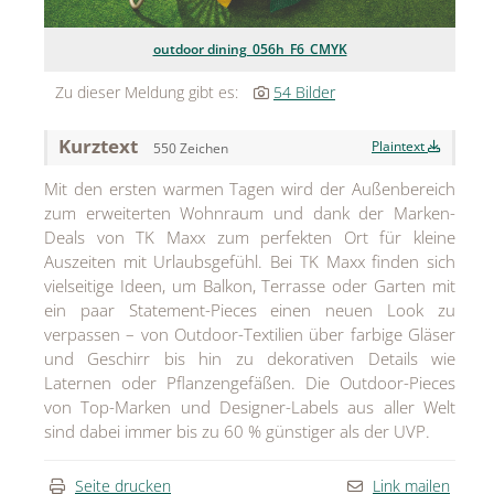
Jean Paul Gaultier
outdoor dining_056h_F6_CMYK
Lindt & Sprüngli
Zu dieser Meldung gibt es:
54 Bilder
Nägele & Strubell
Kurztext
Plaintext
550 Zeichen
PUIG
Mit den ersten warmen Tagen wird der Außenbereich
Rabanne
zum erweiterten Wohnraum und dank der Marken-
Deals von TK Maxx zum perfekten Ort für kleine
sh!ne by Dorotheum Juwelier
Auszeiten mit Urlaubsgefühl. Bei TK Maxx finden sich
vielseitige Ideen, um Balkon, Terrasse oder Garten mit
Sicheldorfer Heilwasser
ein paar Statement-Pieces einen neuen Look zu
verpassen – von Outdoor-Textilien über farbige Gläser
TK Maxx
und Geschirr bis hin zu dekorativen Details wie
Laternen oder Pflanzengefäßen. Die Outdoor-Pieces
True Co.
von Top-Marken und Designer-Labels aus aller Welt
VOSSEN
sind dabei immer bis zu 60 % günstiger als der UVP.
WELEDA
Seite drucken
Link mailen