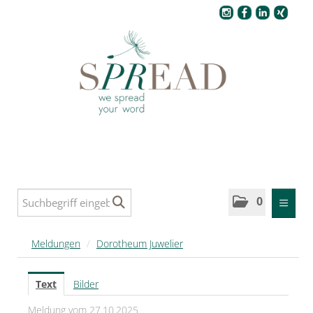
Pressecenter
0
MELDUNGEN
Meldungen
/
Dorotheum Juwelier
SPREAD
Text
Bilder
SPREAD Medleys für Deutschland
Meldung vom 27.10.2025