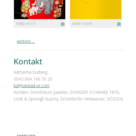
5 685 x 4 171
4 447 x 5 615
weitere ...
Kontakt
Katharina Dulberg
0043 664 166 50 20
kd@spread-pr.com
Kunden: Dorotheum Juwelier, EHINGER SCHWARZ 1876,
Lindt & Sprüngli Austria, Sicheldorfer Heilwasser, VOSSEN
ANMELDEN