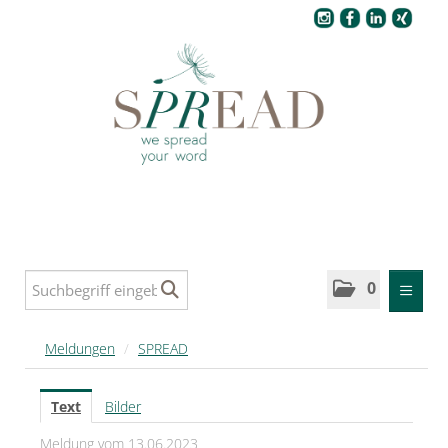
Pressecenter
0
MELDUNGEN
Meldungen
/
SPREAD
SPREAD
Text
Bilder
SPREAD Medleys für Deutschland
Meldung vom 13.06.2023