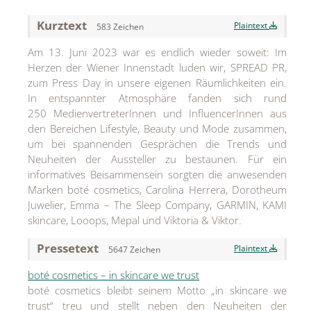
Kurztext
Jean Paul Gaultier
Plaintext
583 Zeichen
Am 13. Juni 2023 war es endlich wieder soweit: Im
Lindt & Sprüngli
Herzen der Wiener Innenstadt luden wir, SPREAD PR,
Nägele & Strubell
zum Press Day in unsere eigenen Räumlichkeiten ein.
In entspannter Atmosphäre fanden sich rund
PUIG
250 MedienvertreterInnen und InfluencerInnen aus
den Bereichen Lifestyle, Beauty und Mode zusammen,
Rabanne
um bei spannenden Gesprächen die Trends und
Neuheiten der Aussteller zu bestaunen. Für ein
sh!ne by Dorotheum Juwelier
informatives Beisammensein sorgten die anwesenden
Sicheldorfer Heilwasser
Marken boté cosmetics, Carolina Herrera, Dorotheum
Juwelier, Emma – The Sleep Company, GARMIN, KAMI
TK Maxx
skincare, Looops, Mepal und Viktoria & Viktor.
True Co.
Pressetext
Plaintext
5647 Zeichen
VOSSEN
boté cosmetics – in skincare we trust
boté cosmetics bleibt seinem Motto „in skincare we
WELEDA
trust“ treu und stellt neben den Neuheiten der