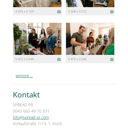
4 693 x 3 129
5 268 x 3 512
5 472 x 3 648
5 472 x 3 648
weitere ...
Kontakt
SPREAD PR
0043 660 49 70 931
info@spread-pr.com
Vorlaufstraße 1/13, 1. Stock