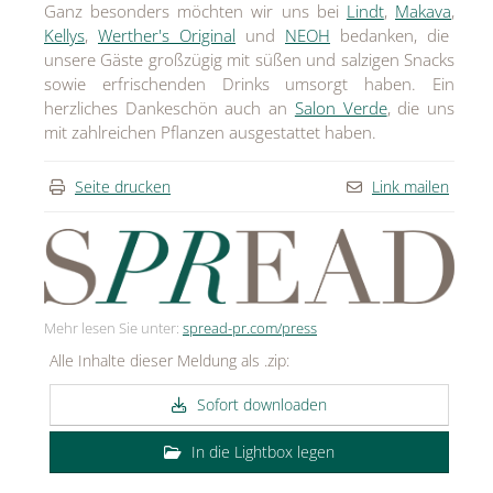
Ganz besonders möchten wir uns bei
Lindt
,
Makava
,
Kellys
,
Werther's Original
und
NEOH
bedanken, die
unsere Gäste großzügig mit süßen und salzigen Snacks
sowie erfrischenden Drinks umsorgt haben. Ein
herzliches Dankeschön auch an
Salon Verde
, die uns
mit zahlreichen Pflanzen ausgestattet haben.
Seite drucken
Link mailen
Mehr lesen Sie unter:
spread-pr.com/press
Alle Inhalte dieser Meldung als .zip:
Sofort downloaden
In die Lightbox legen