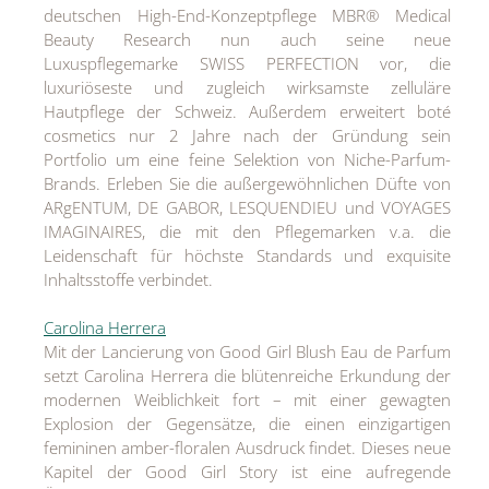
deutschen High-End-Konzeptpflege MBR® Medical
MEDIA
Beauty Research nun auch seine neue
Luxuspflegemarke SWISS PERFECTION vor, die
ÜBER
luxuriöseste und zugleich wirksamste zelluläre
Hautpflege der Schweiz. Außerdem erweitert boté
KONTAKT
cosmetics nur 2 Jahre nach der Gründung sein
Portfolio um eine feine Selektion von Niche-Parfum-
Brands. Erleben Sie die außergewöhnlichen Düfte von
ARgENTUM, DE GABOR, LESQUENDIEU und VOYAGES
IMAGINAIRES, die mit den Pflegemarken v.a. die
Leidenschaft für höchste Standards und exquisite
Inhaltsstoffe verbindet.
Carolina Herrera
Mit der Lancierung von Good Girl Blush Eau de Parfum
setzt Carolina Herrera die blütenreiche Erkundung der
modernen Weiblichkeit fort – mit einer gewagten
Explosion der Gegensätze, die einen einzigartigen
femininen amber-floralen Ausdruck findet. Dieses neue
Kapitel der Good Girl Story ist eine aufregende