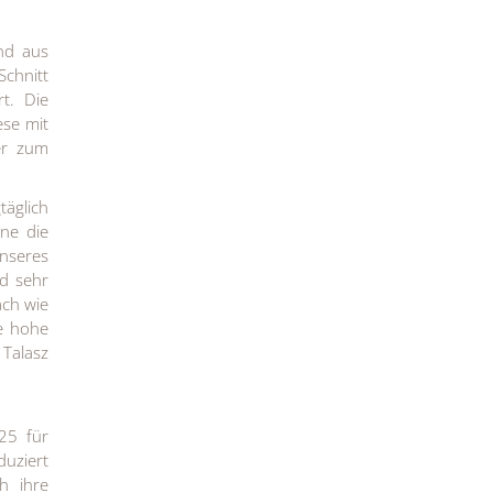
nd aus
Schnitt
t. Die
ese mit
er zum
äglich
ne die
nseres
d sehr
ach wie
ie hohe
 Talasz
25 für
duziert
h ihre