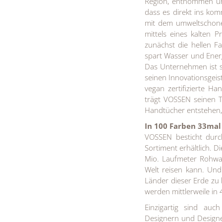
Region, entnommen un
dass es direkt ins ko
mit dem umweltschonen
mittels eines kalten
zunächst die hellen 
spart Wasser und Ene
Das Unternehmen ist s
seinen Innovationsgeis
vegan zertifizierte H
trägt VOSSEN seinen Te
Handtücher entstehen,
In 100 Farben 33mal
VOSSEN besticht durc
Sortiment erhältlich. D
Mio. Laufmeter Rohwa
Welt reisen kann. Und
Länder dieser Erde zu
werden mittlerweile in 
Einzigartig sind auc
Designern und Designe