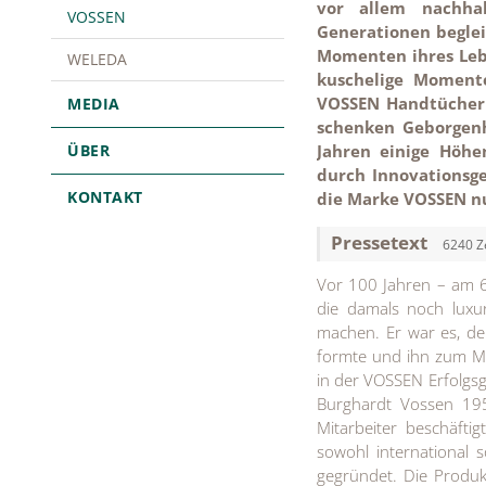
vor allem nachhal
VOSSEN
Generationen begle
Momenten ihres Leb
WELEDA
kuschelige Momente
VOSSEN Handtücher s
MEDIA
schenken Geborgenh
ÜBER
Jahren einige Höhe
durch Innovationsge
KONTAKT
die Marke VOSSEN n
Pressetext
6240 Z
Vor 100 Jahren – am 6
die damals noch luxu
machen. Er war es, de
formte und ihn zum Mar
in der VOSSEN Erfolgsg
Burghardt Vossen 19
Mitarbeiter beschäfti
sowohl international 
gegründet. Die Produk