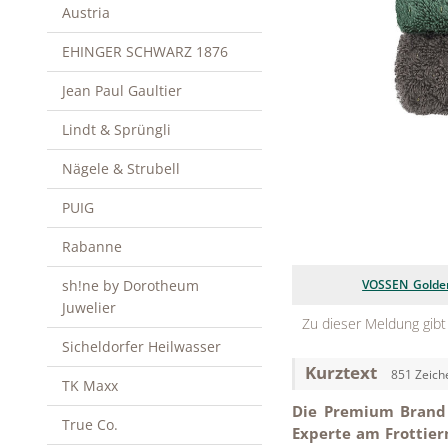
Austria
EHINGER SCHWARZ 1876
Jean Paul Gaultier
Lindt & Sprüngli
Nägele & Strubell
PUIG
Rabanne
sh!ne by Dorotheum
VOSSEN_Golden 
Juwelier
Zu dieser Meldung gibt
Sicheldorfer Heilwasser
Kurztext
851 Zeich
TK Maxx
Die Premium Brand 
True Co.
Experte am Frottier