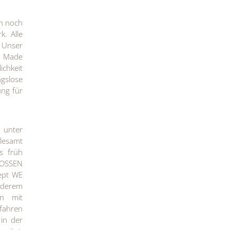
en noch
k. Alle
 Unser
z. Made
ichkeit
ngslose
ng für
 unter
llesamt
s früh
VOSSEN
ept WE
anderem
en mit
fahren
 in der