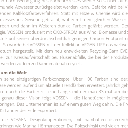
d nach Beendigung des Färbeprozesses wieder so sauber aufber
mmunale Abwasser zurückgeleitet werden kann. Gefärbt wird bei
den Kaltklotzfärbeverfahren. Statt mit Hitze & Chemie wird di
 Prozesses ins Gewebe gebracht, wobei mit dem gleichen Wasser
Farben und dann im Weiteren dunkle Farben gefärbt werden. De
rgie. VOSSEN produziert mit ÖKO-STROM aus Wind, Biomasse und 
tolz auf seinen überdurchschnittlich geringen Carbon Footprint 
t. So wurde bei VOSSEN mit der Kollektion VEGAN LIFE das weltwei
andtuch hergestellt. Mit dem neu entwickelten Recycling-Garn E
il zur Kreislaufwirtschaft bei. Flusenabfälle, die bei der Produkt
 werden zudem zu Dämmmaterial recycelt.
 um die Welt
h seine einzigartigen Farbkonzepte. Über 100 Farben sind derz
iese werden laufend um aktuelle Trendfarben erweitert. Jährlich ge
re durch die Färberei – eine Länge, mit der man 33-mal um die
 genau dieser Vision folgt VOSSEN – die Handtücher in möglichs
 bringen. Das Unternehmen ist auf einem guten Weg dahin. Die P
45 Länder der Erde exportiert.
h die VOSSEN Designkooperationen, mit namhaften österreich
rinnen wie Marina Hörmanseder, Eva Poleschinski und vielen me