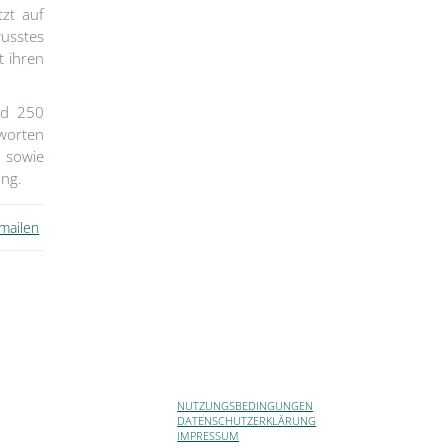
tzt auf
wusstes
t ihren
nd 250
tworten
 sowie
ung.
 mailen
NUTZUNGSBEDINGUNGEN
DATENSCHUTZERKLÄRUNG
IMPRESSUM