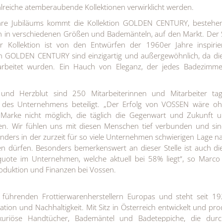
hlreiche atemberaubende Kollektionen verwirklicht werden.
ahre Jubiläums kommt die Kollektion GOLDEN CENTURY, bestehe
rn in verschiedenen Größen und Bademänteln, auf den Markt. Der 
r Kollektion ist von den Entwürfen der 1960er Jahre inspirier
on GOLDEN CENTURY sind einzigartig und außergewöhnlich, da di
arbeitet wurden. Ein Hauch von Eleganz, der jedes Badezimm
und Herzblut sind 250 Mitarbeiterinnen und Mitarbeiter tagt
 des Unternehmens beteiligt. „Der Erfolg von VOSSEN wäre oh
Marke nicht möglich, die täglich die Gegenwart und Zukunft u
en. Wir fühlen uns mit diesen Menschen tief verbunden und sin
nders in der zurzeit für so viele Unternehmen schwierigen Lage n
ten dürfen. Besonders bemerkenswert an dieser Stelle ist auch d
uote im Unternehmen, welche aktuell bei 58% liegt“, so Marco
oduktion und Finanzen bei Vossen.
führenden Frottierwarenherstellern Europas und steht seit 19
ation und Nachhaltigkeit. Mit Sitz in Österreich entwickelt und pro
uriöse Handtücher, Bademäntel und Badeteppiche, die durc