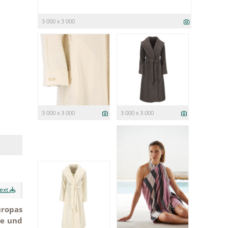
3 000 x 3 000
3 000 x 3 000
3 000 x 3 000
text
uropas
he und