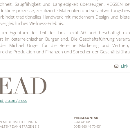
hheit, Saugfähigkeit und Langlebigkeit überzeugen. VOSSEN se
uktionsprozesse, zertifizierte Materialien und verantwortungsbe
rbindet traditionelles Handwerk mit modernem Design und biete
ergleichliches Wellness-Erlebnis.
 im Eigentum der Teil der Linz Textil AG und beschäftigt ru
rt im österreichischen Burgenland. Die Geschäftsführung veran
der Michael Unger für die Bereiche Marketing und Vertrieb,
Bereiche Produktion und Finanzen und Sprecher der Geschäftsführ
Link
ad-pr.com/press
PRESSEKONTAKT
EN MEDIENMITTEILUNGEN
SPREAD PR
ALTEN? DANN TRAGEN SIE
0043 660 49 70 931