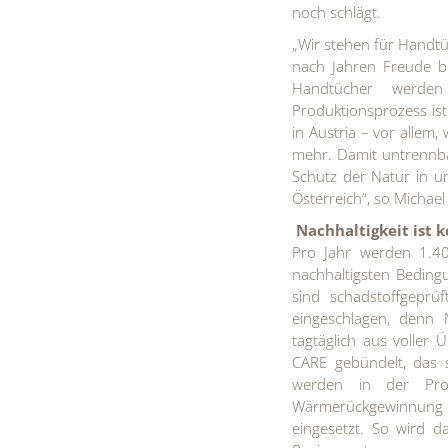
noch schlägt.
„Wir stehen für Handtü
nach Jahren Freude be
Handtücher werden
Produktionsprozess ist
in Austria – vor allem, 
mehr. Damit untrennba
Schutz der Natur in 
Österreich“, so Michae
Nachhaltigkeit ist k
Pro Jahr werden 1.4
nachhaltigsten Bedingu
sind schadstoffgeprü
eingeschlagen, denn 
tagtäglich aus volle
CARE gebündelt, das s
werden in der Produ
Wärmerückgewinnung 
eingesetzt. So wird d