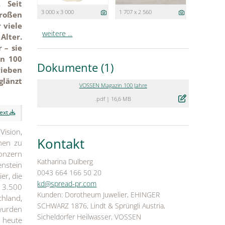
 Seit
3 000 x 3 000
1 707 x 2 560
großen
 viele
weitere ...
Alter.
 – sie
en 100
Dokumente (1)
rieben
glänzt
VOSSEN Magazin 100 Jahre
.pdf
|
16,6 MB
text
Vision,
Kontakt
hen zu
konzern
Katharina Dulberg
enstein
0043 664 166 50 20
er, die
kd@spread-pr.com
 3.500
Kunden: Dorotheum Juwelier, EHINGER
chland,
SCHWARZ 1876, Lindt & Sprüngli Austria,
 wurden
Sicheldorfer Heilwasser, VOSSEN
h heute