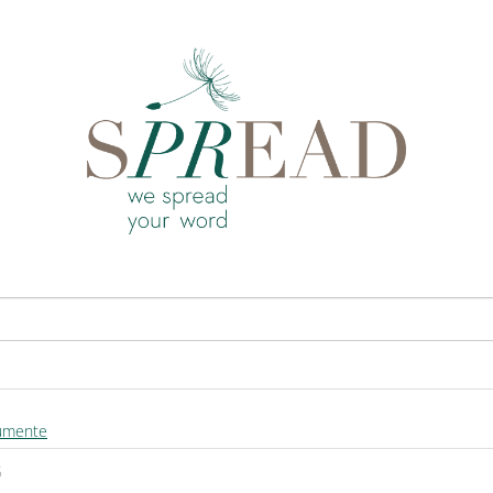
umente
5