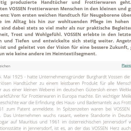
tig produzierte Handtücher und Frottierwaren geht.
iten VOSSEN Frottierwaren Menschen in den kleinen und 
ens: Vom ersten weichen Handtuch für Neugeborene über
 im Alltag bis hin zur wohltuenden Pflege im hohen 
ind dabei stets so viel mehr als nur praktische Begleiter
eit, Trost und Wohlgefühl.
VOSSEN erlebte in den letzt
n und Tiefen und entwickelte sich stetig weiter. Anget
ist und geleitet von der Vision für eine bessere Zukunft, 
un wie keine andere im Heimtextilsegment.
Plain
eichen
. Mai 1925 - hatte Unternehmensgründer Burghardt Vossen die 
riösen Handtücher zu einem leistbaren Produkt für alle Mensc
r aus einer kleinen Weberei im deutschen Gütersloh einen Welt
ktführer für Frottierwaren in Europa machte. Ein wichtiger Meil
eschichte war die Erfindung des Haus- und Bademantels aus Frotti
51 zum Patent anmeldete. In Spitzenzeiten waren bei VOSSEN
gt. Das Unternehmen wuchs rasant, weitere Standorte in Deuts
sogar auf Mauritius und 1961 im österreichischen Jennersdorf
tionsstätte in Jennersdorf, ist es, an der das VOSSEN Herz auc