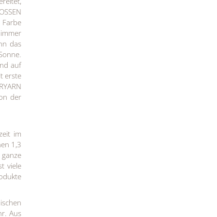
eitet,
 VOSSEN
e Farbe
 immer
nn das
Sonne.
und auf
t erste
VERYARN
ion der
eit im
hen 1,3
 ganze
t viele
rodukte
ischen
hr. Aus