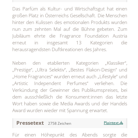
Das Parfüm als Kultur- und Wirtschaftsgut hat einen
Jean Paul Gaultier
großen Platz in Österreichs Gesellschaft. Die Menschen
hinter den Kulissen des emotionalen Produkts wurden
Lindt & Sprüngli
nun zum zehnten Mal auf die Bühne gebeten. Zum
Nägele & Strubell
Jubiläum ehrte die Fragrance Foundation Austria
erneut in insgesamt 13 Kategorien die
PUIG
herausragendsten Duftkreationen des Jahres.
Rabanne
Neben den etablierten Kategorien „Klassiker“,
„Prestige“, „Ultra Selektiv“, „Bestes Flakon-Design“ und
sh!ne by Dorotheum Juwelier
„Home Fragrances“ wurden erneut auch „Lifestyle“ und
Sicheldorfer Heilwasser
„Artistic Independent Perfumes“ verliehen. Die
Verkündung der Gewinner des Publikumspreises, bei
TK Maxx
dem ausschließlich die Konsument:innen das letzte
Wort haben sowie die Media Awards und der Handels
True Co.
Award wurden wieder mit Spannung erwartet.
VOSSEN
Pressetext
Plaintext
2758 Zeichen
WELEDA
Für einen Höhepunkt des Abends sorgte die