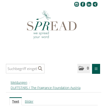
Pressecenter
0
MELDUNGEN
Meldungen
/
DUFTSTARS / The Fragrance Foundation Austria
SPREAD
SPREAD Medleys für Deutschland
Text
Bilder