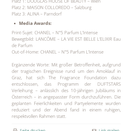
Platz 1: DOUGLAS HOUSE OF BEAUTY – Wien
Platz 2: MAISON COLLOREDO – Salzburg
Platz 3: ALINA – Parndorf
Media Awards:
Print-Sujet: CHANEL – N°5 Parfum L’Intense
Bewegtbild: LANCÔME – LA VIE EST BELLE L’ELIXIR Eau
de Parfum
Out-of-Home: CHANEL – N°5 Parfum L’Intense
Ergänzende Worte: Mit großer Betroffenheit, aufgrund
der tragischen Ereignisse rund um den Amoklauf in
Graz, hat sich The Fragrance Foundation dazu
entschlossen, das Programm der DUFTSTARS
Verleihung – anlässlich des 10-jährigen Jubiläums in
Österreich – in angepasster Form durchzuführen. Die
geplanten Feierlichkeiten und Partyelemente wurden
reduziert und der Abend fand in einem ruhigen,
respektvollen Rahmen statt.
Seite drucken
Link mailen