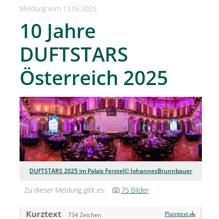
SPREAD Medleys für Österreich
Meldung vom 13.06.2025
10 Jahre
SPREAD Press Days
DUFTSTARS
Achselkuss
Aromapflege Evelyn Deutsch
Österreich 2025
Brioche und Brösel
CAJOY
Carolina Herrera
DOUGLAS
Dorotheum Galerie
DUFTSTARS 2025 im Palais Ferstel© JohannesBrunnbauer
Dorotheum Juwelier
Zu dieser Meldung gibt es:
75 Bilder
DUFTSTARS / The Fragrance Foundation Austria
Kurztext
Plaintext
734 Zeichen
EHINGER SCHWARZ 1876