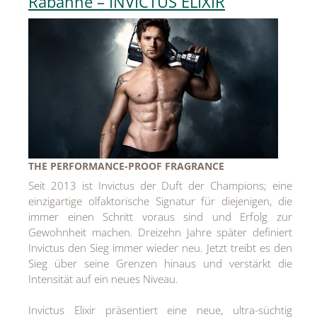
Rabanne – INVICTUS ELIXIR
THE PERFORMANCE-PROOF FRAGRANCE
Seit 2013 ist Invictus der Duft der Champions; eine
einzigartige olfaktorische Signatur für diejenigen, die
immer einen Schritt voraus sind und Erfolg zur
Gewohnheit machen. Dreizehn Jahre später definiert
Invictus den Sieg immer wieder neu. Jetzt treibt es den
Sieg über seine Grenzen hinaus und verstärkt die
Intensität auf ein neues Niveau.
Invictus Elixir präsentiert eine neue, ultra-süchtig