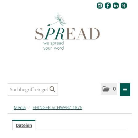
Pressecenter
0
MELDUNGEN
Media
/
EHINGER SCHWARZ 1876
MEDIA
Dateien
SPREAD Medleys