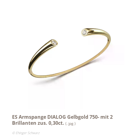
Aromapflege
Achselkuss
CAJOY
Carolina Herrera
DOUGLAS x Rare Beauty
Dorotheum Juwelier
DUFTSTARS / The Fragrance Foundation Austria
EHINGER SCHWARZ 1876
Jean Paul Gaultier
Lindt
ES Armspange DIALOG Gelbgold 750- mit 2
Brillanten zus. 0,30ct.
Nägele & Strubell
(. jpg )
© Ehinger Schwarz