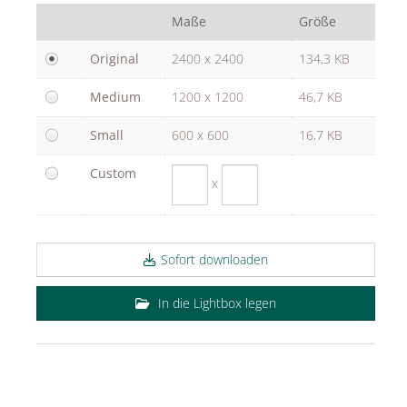
PUIG
Maße
Größe
Rabanne
Original
2400 x 2400
134,3 KB
sh!ne by Dorotheum Juwelier
Medium
1200 x 1200
46,7 KB
True Co.
Small
600 x 600
16,7 KB
VOSSEN
Custom
WELEDA
x
ÜBER
KONTAKT
Sofort downloaden
In die Lightbox legen