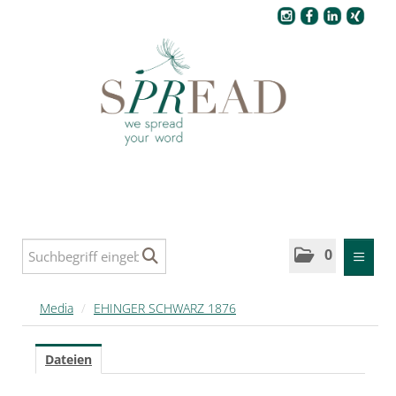
Pressecenter
0
MELDUNGEN
Media
/
EHINGER SCHWARZ 1876
MEDIA
Dateien
SPREAD Medleys