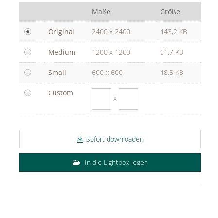
PUIG
Maße
Größe
Rabanne
Original
2400 x 2400
143,2 KB
sh!ne by Dorotheum Juwelier
Medium
1200 x 1200
51,7 KB
True Co.
Small
600 x 600
18,5 KB
VOSSEN
Custom
WELEDA
x
ÜBER
KONTAKT
Sofort downloaden
In die Lightbox legen