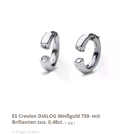
Aromapflege
Achselkuss
CAJOY
Carolina Herrera
DOUGLAS x Rare Beauty
Dorotheum Juwelier
DUFTSTARS / The Fragrance Foundation Austria
EHINGER SCHWARZ 1876
Jean Paul Gaultier
Lindt
ES Creolen DIALOG Weißgold 750- mit
Brillanten zus. 0,48ct.
Nägele & Strubell
(. jpg )
© Ehinger Schwarz