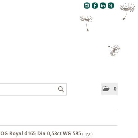
Pressecenter
0
LOG Royal d165-Dia-0,53ct WG-585
(. jpg )