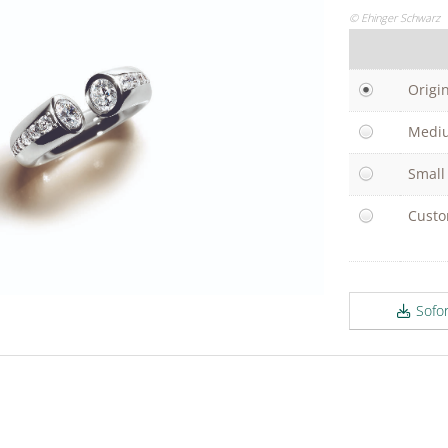
© Ehinger Schwarz
Origi
Medi
Small
Cust
Sofo