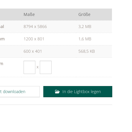
Maße
Größe
nal
8794 x 5866
3,2 MB
um
1200 x 801
1,6 MB
600 x 401
568,5 KB
om
x
rt downloaden
In die Lightbox legen