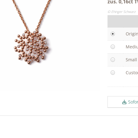
zus. 0,16ct
© Ehinger Schwarz
Origi
Medi
Small
Cust
Sofo