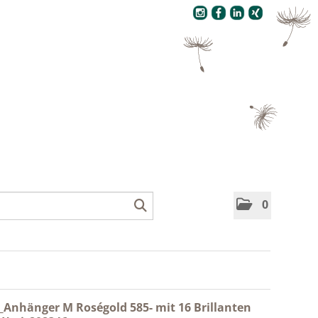
Pressecenter
0
_Anhänger M Roségold 585- mit 16 Brillanten