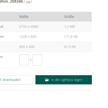
 TWvsi_208346
(. jpg )
Maße
Größe
nal
6720 x 4480
1,2 MB
um
1200 x 800
171,8 KB
600 x 400
61,3 KB
om
x
rt downloaden
In die Lightbox legen