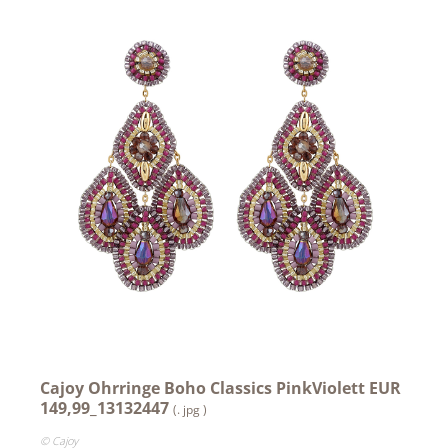
Aromapflege
Achselkuss
CAJOY
Carolina Herrera
DOUGLAS x Rare Beauty
Dorotheum Juwelier
DUFTSTARS / The Fragrance Foundation Austria
EHINGER SCHWARZ 1876
Jean Paul Gaultier
Lindt
Cajoy Ohrringe Boho Classics PinkViolett EUR
149,99_13132447
Nägele & Strubell
(. jpg )
© Cajoy