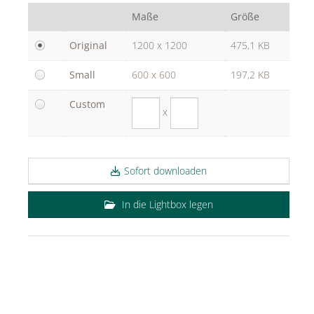
PUIG
Maße
Größe
Rabanne
Original
1200 x 1200
475,1 KB
sh!ne by Dorotheum Juwelier
Small
600 x 600
197,2 KB
True Co.
Custom
VOSSEN
x
WELEDA
ÜBER
Sofort downloaden
KONTAKT
In die Lightbox legen