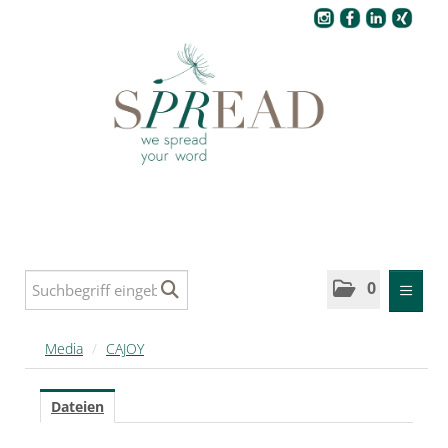
Pressecenter
0
MELDUNGEN
Media
/
CAJOY
MEDIA
Dateien
SPREAD Medleys